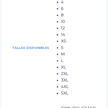
4
6
8
10
12
14
XS
S
TALLAS DISPONIBLES
M
L
XL
2XL
3XL
4XL
5XL