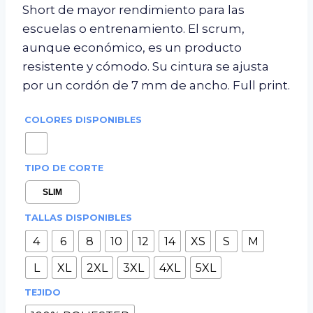
Short de mayor rendimiento para las
escuelas o entrenamiento. El scrum,
aunque económico, es un producto
resistente y cómodo. Su cintura se ajusta
por un cordón de 7 mm de ancho. Full print.
COLORES DISPONIBLES
TIPO DE CORTE
SLIM
TALLAS DISPONIBLES
4
6
8
10
12
14
XS
S
M
L
XL
2XL
3XL
4XL
5XL
TEJIDO