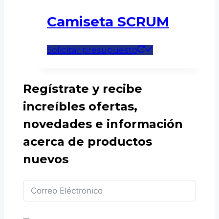
Camiseta SCRUM
Este
Solicitar presupuesto
producto
tiene
Regístrate y recibe
múltiples
variantes.
increíbles ofertas,
Las
novedades e información
opciones
acerca de productos
se
pueden
nuevos
elegir
en
la
página