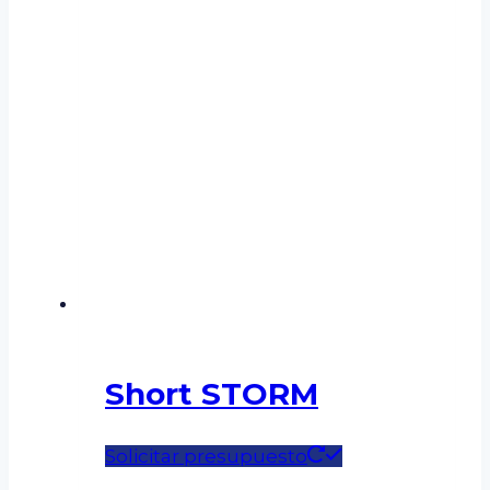
Short STORM
Este
Solicitar presupuesto
producto