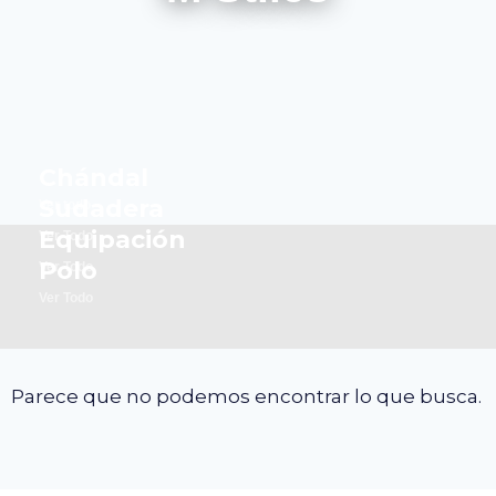
Chándal
Sudadera
Ver todo
Equipación
Ver Todo
Polo
Ver Todo
Ver Todo
Parece que no podemos encontrar lo que busca.