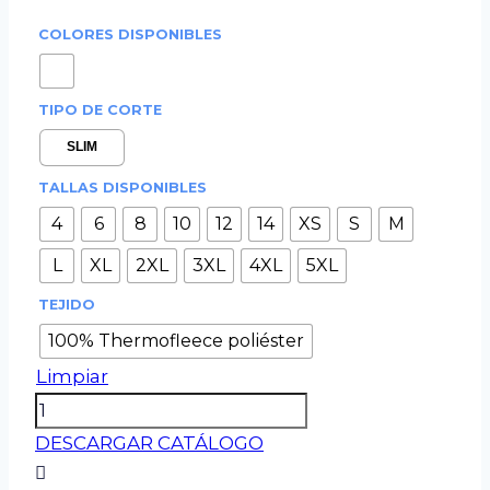
COLORES DISPONIBLES
TIPO DE CORTE
SLIM
TALLAS DISPONIBLES
4
6
8
10
12
14
XS
S
M
L
XL
2XL
3XL
4XL
5XL
TEJIDO
100% Thermofleece poliéster
Limpiar
Chaqueta
Chándal
DESCARGAR CATÁLOGO
PRO