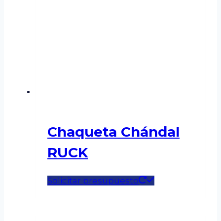
Chaqueta Chándal
RUCK
Este
Solicitar presupuesto
producto
tiene
múltiples